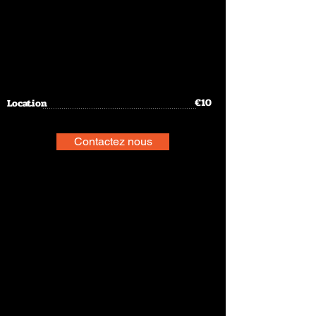
€10
Location
.........................................................................
Contactez nous