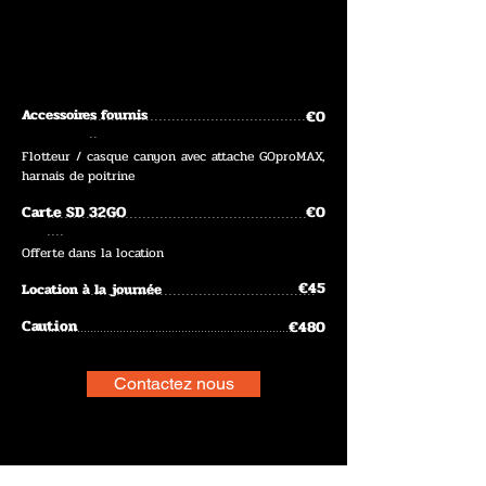
Accessoires fournis
€0
....................................................
..
Flotteur / casque canyon avec attache GOproMAX,
harnais de poitrine
Carte SD 32GO
€0
............................................................
....
Offerte dans la location
€45
Location à la journée
....................................................
Caution
€480
............................................................................
Contactez nous