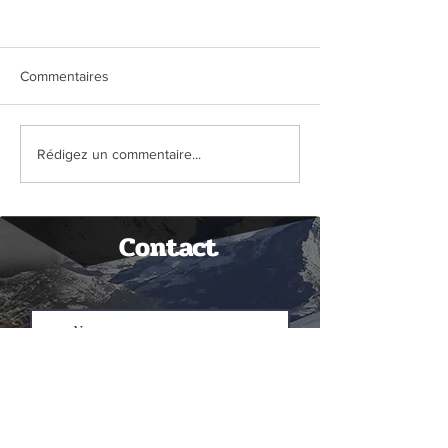
Commentaires
Raquettes à neige:
Bivouac au Pays
Rédigez un commentaire...
Contact