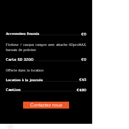
Accessoires fournis
€0
....................................................
..
Flotteur / casque canyon avec attache GOproMAX,
harnais de poitrine
Carte SD 32GO
€0
............................................................
....
Offerte dans la location
€45
Location à la journée
....................................................
Caution
€480
............................................................................
Contactez nous