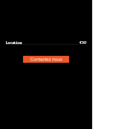
€10
Location
.........................................................................
Contactez nous